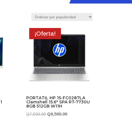
¡Oferta!
PORTATIL HP 15-FC0287LA
1
Clamshell 15.6″ SPA R7-7730U
8GB 512GB W11H
El
El
Q
7,500.00
Q
6,500.00
precio
precio
original
actual