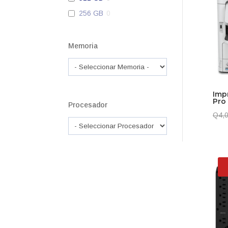
256 GB
0
Memoria
Imp
Pro
Procesador
Q
4,