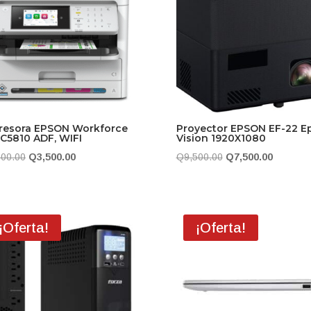
resora EPSON Workforce
Proyector EPSON EF-22 E
 C5810 ADF, WIFI
Vision 1920X1080
El
El
El
El
000.00
Q
3,500.00
Q
9,500.00
Q
7,500.00
precio
precio
precio
precio
original
actual
original
actual
era:
es:
era:
es:
¡Oferta!
¡Oferta!
Q4,000.00.
Q3,500.00.
Q9,500.00.
Q7,500.