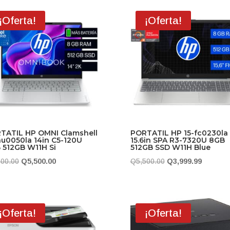
era:
es:
¡Oferta!
¡Oferta!
Q10,000.00.
Q8,500
TATIL HP OMNI Clamshell
PORTATIL HP 15-fc0230la
hu0050la 14in C5-120U
15.6in SPA R3-7320U 8GB
 512GB W11H Si
512GB SSD W11H Blue
El
El
El
El
500.00
Q
5,500.00
Q
5,500.00
Q
3,999.99
precio
precio
precio
precio
original
actual
original
actual
era:
es:
era:
es:
¡Oferta!
¡Oferta!
Q6,500.00.
Q5,500.00.
Q5,500.00.
Q3,999.