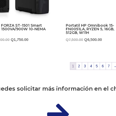
 FORZA ST-1501 Smart
Portatil HP Omnibook 15-
 1500VA/900W 10-NEMA
FN0051LA, RYZEN 5, 16GB,
512GB, W11H
El
El
El
El
000.00
Q
1,750.00
Q
7,500.00
Q
6,500.00
precio
precio
precio
precio
original
actual
original
actual
era:
es:
era:
es:
1
2
3
4
5
6
7
Q2,000.00.
Q1,750.00.
Q7,500.00.
Q6,500.
edes solicitar más información en el c
