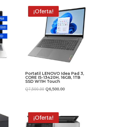
era:
es:
¡Oferta!
.00.
Q7,500.00.
Q6,500.00.
Portatil LENOVO Idea Pad 3,
CORE I5-13420H, 16GB, 1TB
SSD W11H Touch
El
El
Q
7,500.00
Q
6,500.00
precio
precio
original
actual
era:
es:
¡Oferta!
99.
Q7,500.00.
Q6,500.00.