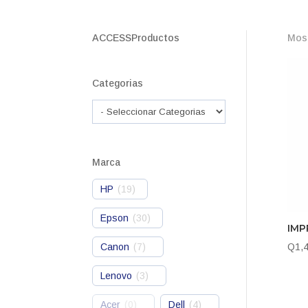
ACCESSProductos
Most
Categorias
Marca
HP
(
19
)
Epson
(
30
)
IMP
Canon
(
7
)
Q
1,
Lenovo
(
3
)
Acer
(
0
)
Dell
(
4
)