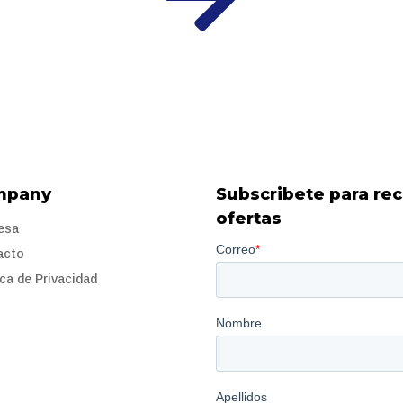
mpany
Subscribete para rec
ofertas
esa
acto
ica de Privacidad