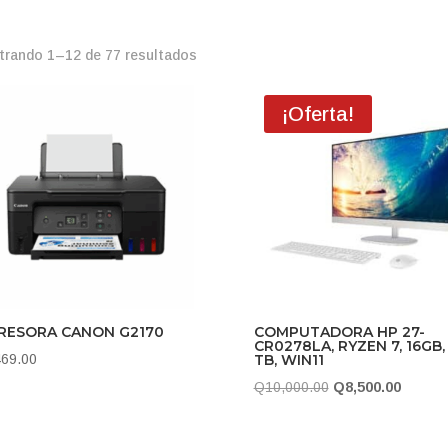
Ordenado
rando 1–12 de 77 resultados
por
popularidad
¡Oferta!
RESORA CANON G2170
COMPUTADORA HP 27-
CR0278LA, RYZEN 7, 16GB, 
469.00
TB, WIN11
El
El
Q
10,000.00
Q
8,500.00
precio
precio
original
actual