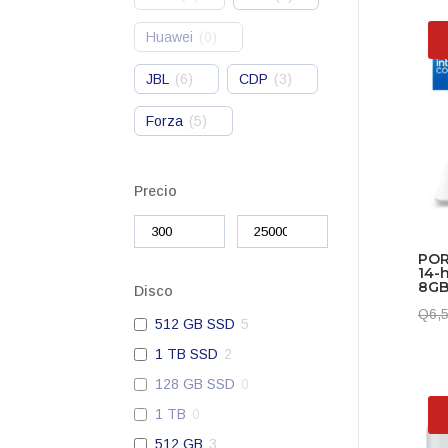
Huawei
(
0
)
JBL
(
6
)
CDP
(
3
)
Forza
(
5
)
Precio
POR
14-
8GB
Disco
Q
6,
512 GB SSD
5
1 TB SSD
2
128 GB SSD
0
1 TB
0
512 GB
3