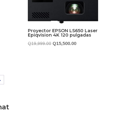
Proyector EPSON LS650 Laser
Epiqvision 4K 120 pulgadas
El
El
Q
19,999.00
Q
15,500.00
precio
precio
original
actual
era:
es:
Q19,999.00.
Q15,500.00.
→
00.
hat