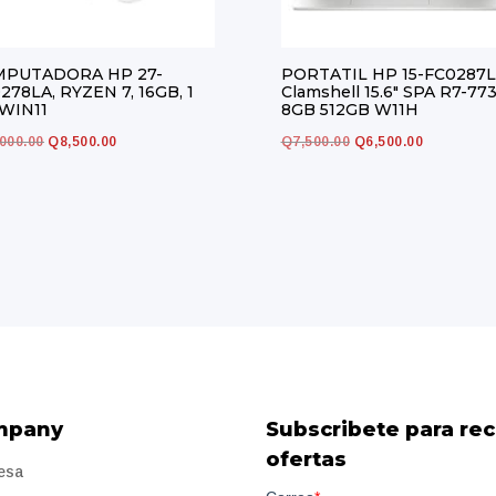
PUTADORA HP 27-
PORTATIL HP 15-FC0287
278LA, RYZEN 7, 16GB, 1
Clamshell 15.6″ SPA R7-77
 WIN11
8GB 512GB W11H
El
El
El
El
,000.00
Q
8,500.00
Q
7,500.00
Q
6,500.00
precio
precio
precio
precio
original
actual
original
actual
era:
es:
era:
es:
Q10,000.00.
Q8,500.00.
Q7,500.00.
Q6,500.00.
mpany
Subscribete para rec
ofertas
esa