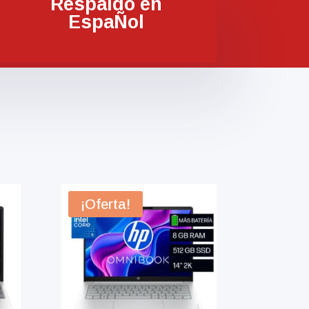
Respaldo en
EspaÑol
¡Oferta!