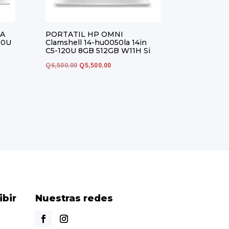
LA
PORTATIL HP OMNI
30U
Clamshell 14-hu0050la 14in
C5-120U 8GB 512GB W11H Si
El
El
Q
6,500.00
Q
5,500.00
precio
precio
original
actual
era:
es:
Q6,500.00.
Q5,500.00.
ibir
Nuestras redes