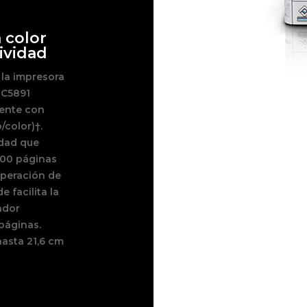
 color
ividad
 la impresora
-C5891
tente con
/color)†.
idad que
000 páginas
operación de
e facilita la
ador
páginas.
asta 21,6 cm