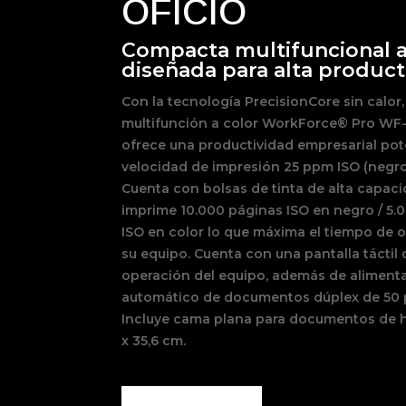
OFICIO
Compacta multifuncional a
diseñada para alta product
Con la tecnología PrecisionCore sin calor,
multifunción a color WorkForce® Pro WF
ofrece una productividad empresarial po
velocidad de impresión 25 ppm ISO (negro
Cuenta con bolsas de tinta de alta capac
imprime 10.000 páginas ISO en negro / 5.
ISO en color lo que máxima el tiempo de 
su equipo. Cuenta con una pantalla táctil d
operación del equipo, además de aliment
automático de documentos dúplex de 50 
Incluye cama plana para documentos de h
x 35,6 cm.