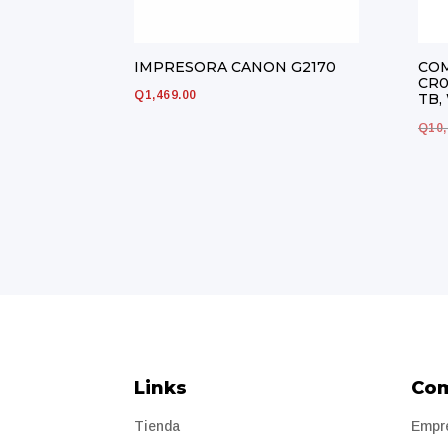
IMPRESORA CANON G2170
COM
CR0
Q
1,469.00
TB,
Q
10
Links
Co
Tienda
Empr