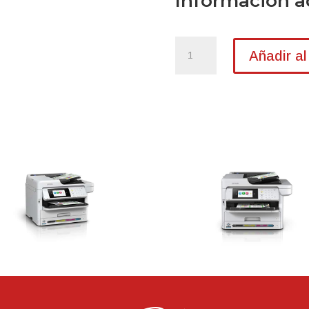
Información a
IMPRESORA
Añadir al
EPSON
WF-
C5891
WORKFORCE
OFICIO
cantidad